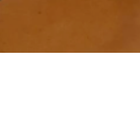
ДВОЙНЯ
Дании
ДЦП и пр
реабилита