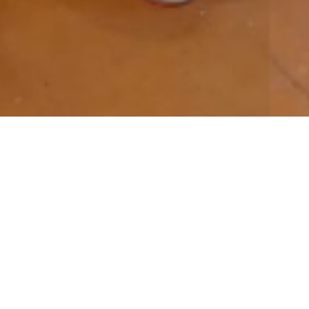
ШКИ
л и Анастасия Волковы
облемы со зрением. Им ежедневно нужны
ция, обследования и специальное устройство