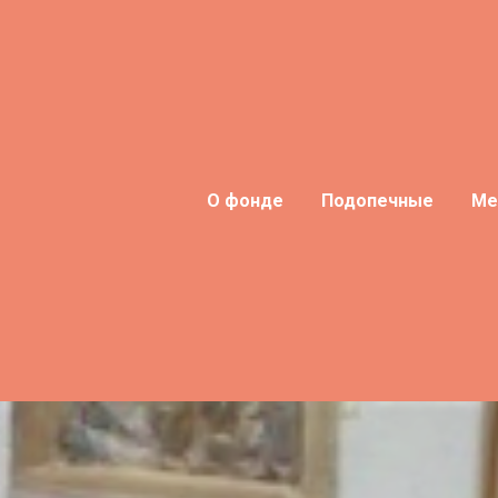
О фонде
Подопечные
Ме